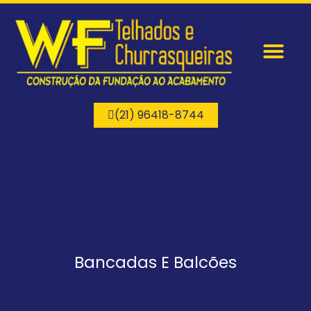
Página Inicial
Quem Somos
Nossos Serviços
(21) 96418-8744
Bancadas E Balcões