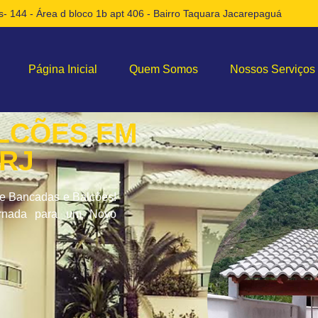
- 144 - Área d bloco 1b apt 406 - Bairro Taquara Jacarepaguá
Página Inicial
Quem Somos
Nossos Serviços
LCÕES EM
RJ
e Bancadas e Balcões!
ornada para um Novo