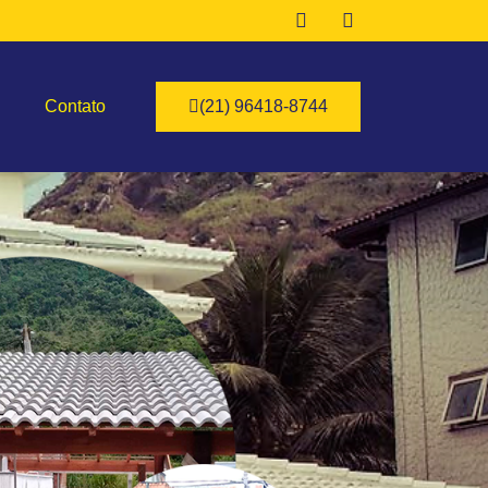
Contato
(21) 96418-8744