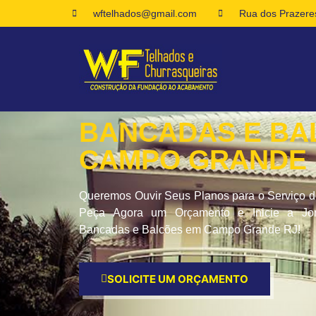
wftelhados@gmail.com
Rua dos Prazeres
BANCADAS E BA
CAMPO GRANDE 
Queremos Ouvir Seus Planos para o Serviço d
Peça Agora um Orçamento e Inicie a J
Bancadas e Balcões em Campo Grande RJ!
SOLICITE UM ORÇAMENTO