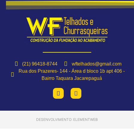
(21) 96418-8744
wftelhados@gmail.com
Rua dos Prazeres- 144 - Área d bloco 1b apt 406 -
Bairro Taquara Jacarepaguá
DESENVOLVIMENTO: ELEMENTWEB