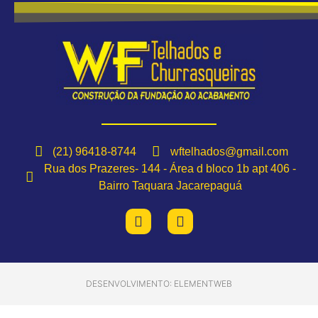
(21) 96418-8744
wftelhados@gmail.com
Rua dos Prazeres- 144 - Área d bloco 1b apt 406 -
Bairro Taquara Jacarepaguá
DESENVOLVIMENTO: ELEMENTWEB