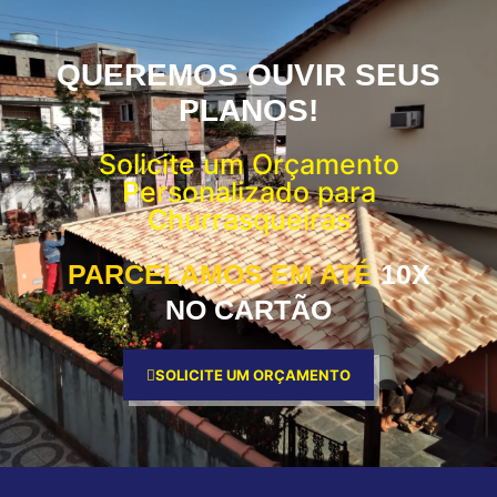
QUEREMOS OUVIR SEUS
PLANOS!
Solicite um Orçamento
Personalizado para
Churrasqueiras
PARCELAMOS EM ATÉ
10X
NO CARTÃO
SOLICITE UM ORÇAMENTO