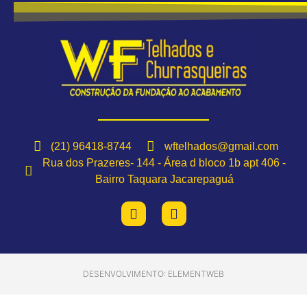
(21) 96418-8744
wftelhados@gmail.com
Rua dos Prazeres- 144 - Área d bloco 1b apt 406 -
Bairro Taquara Jacarepaguá
DESENVOLVIMENTO: ELEMENTWEB