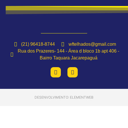
(21) 96418-8744
wftelhados@gmail.com
Rua dos Prazeres- 144 - Área d bloco 1b apt 406 -
Bairro Taquara Jacarepaguá
DESENVOLVIMENTO: ELEMENTWEB