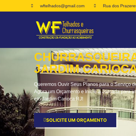
wftelhados@gmail.com
Rua dos Prazeres
CHURRASQUEIR
JARDIM CARIOCA
Queremos Ouvir Seus Planos para o Serviço d
Agora um Orçamento e Inicie a Jornada para 
em Jardim Carioca RJ!
SOLICITE UM ORÇAMENTO