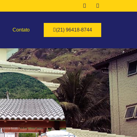
Contato
(21) 96418-8744