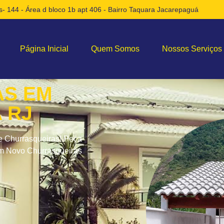
- 144 - Área d bloco 1b apt 406 - Bairro Taquara Jacarepaguá
Página Inicial
Quem Somos
Nossos Serviços
AS EM
 RJ
e Churrasqueiras! Peça
um Novo Churrasqueiras