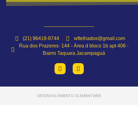
(21) 96418-8744
wftelhados@gmail.com
Rua dos Prazeres- 144 - Área d bloco 1b apt 406 -
Bairro Taquara Jacarepaguá
DESENVOLVIMENTO: ELEMENTWEB