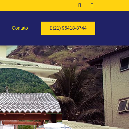
Contato
(21) 96418-8744