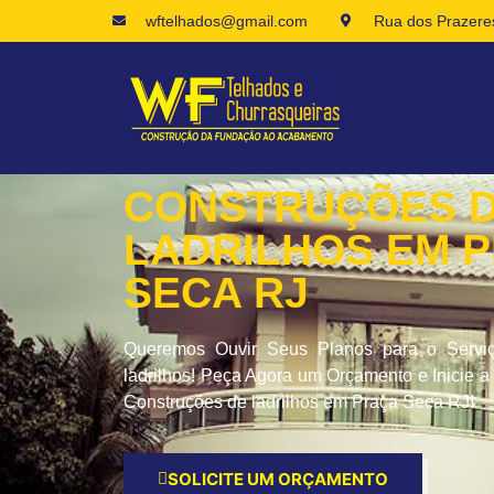
wftelhados@gmail.com
Rua dos Prazeres
CONSTRUÇÕES 
LADRILHOS EM 
SECA RJ
Queremos Ouvir Seus Planos para o Servi
ladrilhos! Peça Agora um Orçamento e Inicie 
Construções de ladrilhos em Praça Seca RJ!
SOLICITE UM ORÇAMENTO