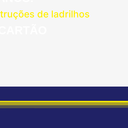
ruções de ladrilhos
 CARTÃO