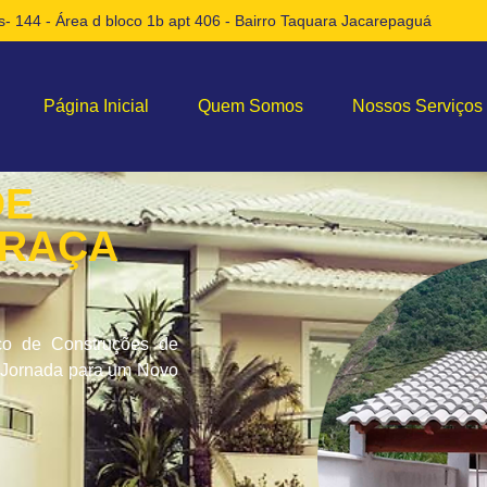
- 144 - Área d bloco 1b apt 406 - Bairro Taquara Jacarepaguá
Página Inicial
Quem Somos
Nossos Serviços
DE
PRAÇA
ço de Construções de
a Jornada para um Novo