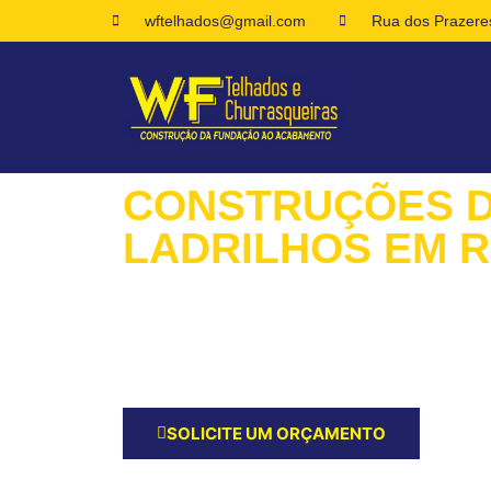
wftelhados@gmail.com
Rua dos Prazeres
CONSTRUÇÕES 
LADRILHOS EM 
Queremos Ouvir Seus Planos para o Servi
ladrilhos! Peça Agora um Orçamento e Inicie 
Construções de ladrilhos em Rocha RJ!
SOLICITE UM ORÇAMENTO