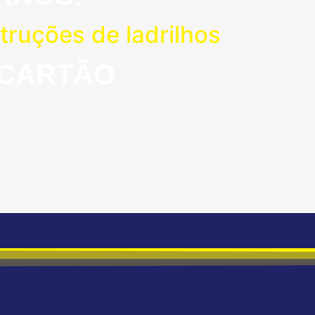
ruções de ladrilhos
 CARTÃO