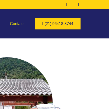
Contato
(21) 96418-8744