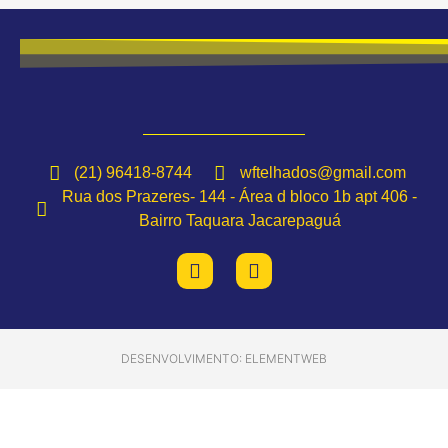
(21) 96418-8744
wftelhados@gmail.com
Rua dos Prazeres- 144 - Área d bloco 1b apt 406 -
Bairro Taquara Jacarepaguá
DESENVOLVIMENTO: ELEMENTWEB