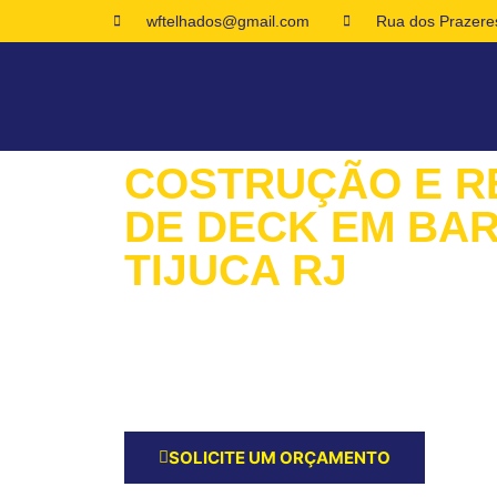
wftelhados@gmail.com
Rua dos Prazeres
COSTRUÇÃO E 
DE DECK EM BA
TIJUCA RJ
Queremos Ouvir Seus Planos para o Serviço d
de Deck! Peça Agora um Orçamento e Inicie a
Costrução e reformas de Deck em Barra da Tij
SOLICITE UM ORÇAMENTO