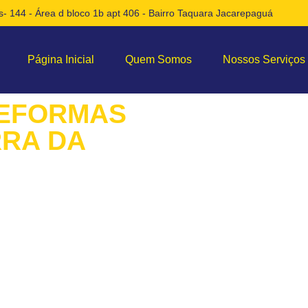
- 144 - Área d bloco 1b apt 406 - Bairro Taquara Jacarepaguá
Página Inicial
Quem Somos
Nossos Serviços
REFORMAS
RRA DA
e Costrução e reformas
 Jornada para um Novo
uca RJ!