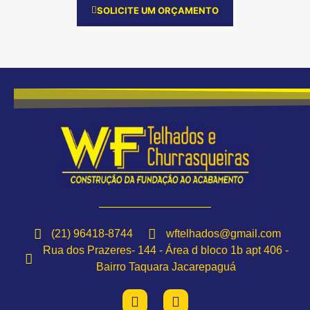
SOLICITE UM ORÇAMENTO
(21) 96418-8744
wftelhados@gmail.com
Rua dos Prazeres- 144 - Área d bloco 1b apt 406 -
Bairro Taquara Jacarepaguá