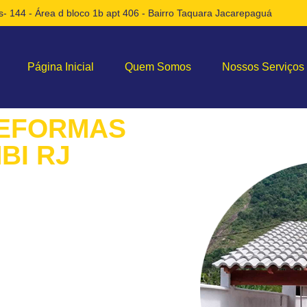
- 144 - Área d bloco 1b apt 406 - Bairro Taquara Jacarepaguá
Página Inicial
Quem Somos
Nossos Serviços
REFORMAS
BI RJ
e Costrução e reformas
 Jornada para um Novo