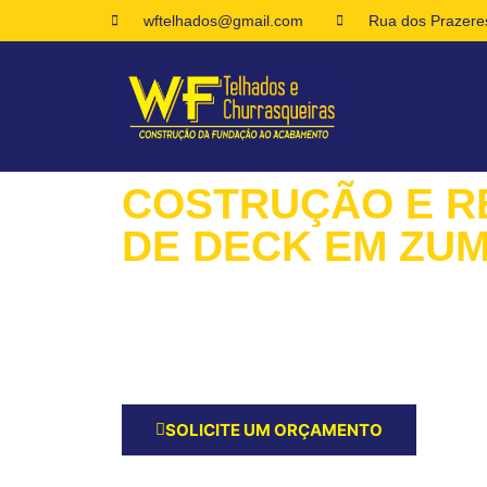
wftelhados@gmail.com
Rua dos Prazeres
COSTRUÇÃO E 
DE DECK EM ZUM
Queremos Ouvir Seus Planos para o Serviço d
de Deck! Peça Agora um Orçamento e Inicie a
Costrução e reformas de Deck em Zumbi RJ!
SOLICITE UM ORÇAMENTO