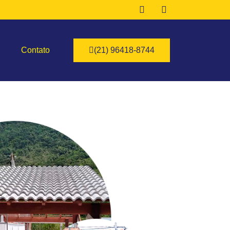
Contato
(21) 96418-8744