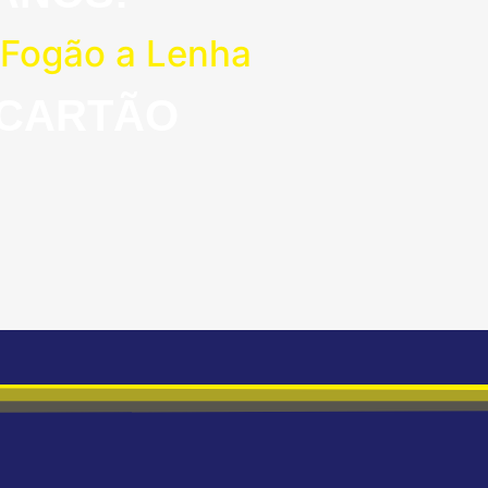
 Fogão a Lenha
 CARTÃO