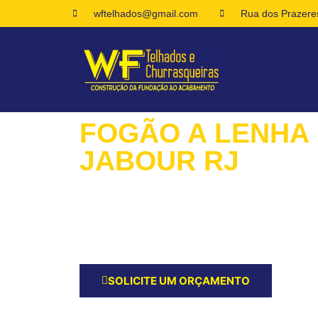
wftelhados@gmail.com
Rua dos Prazeres
FOGÃO A LENHA
JABOUR RJ
Queremos Ouvir Seus Planos para o Serviço d
Agora um Orçamento e Inicie a Jornada para 
em Jabour RJ!
SOLICITE UM ORÇAMENTO