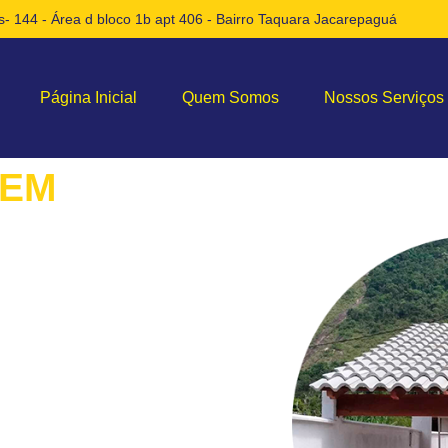
- 144 - Área d bloco 1b apt 406 - Bairro Taquara Jacarepaguá
Página Inicial
Quem Somos
Nossos Serviços
 EM
e Fogão a Lenha! Peça
um Novo Fogão a Lenha