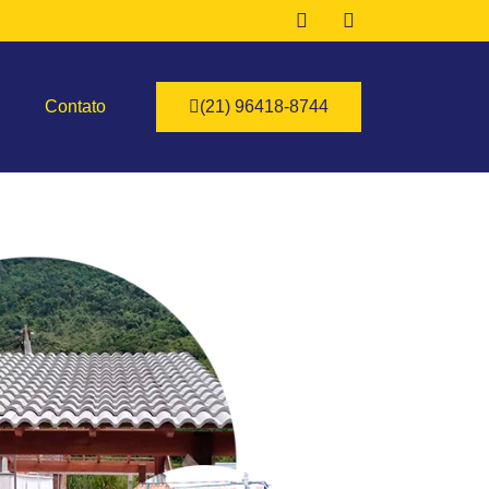
Contato
(21) 96418-8744