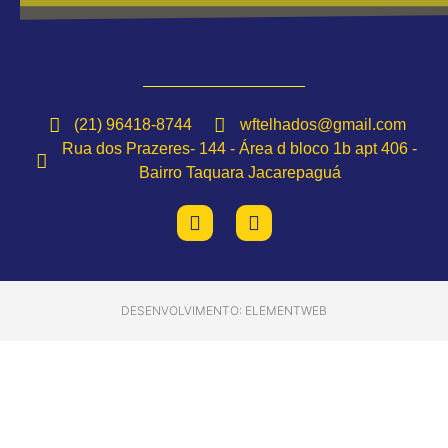
(21) 96418-8744
wftelhados@gmail.com
Rua dos Prazeres- 144 - Área d bloco 1b apt 406 -
Bairro Taquara Jacarepaguá
DESENVOLVIMENTO: ELEMENTWEB