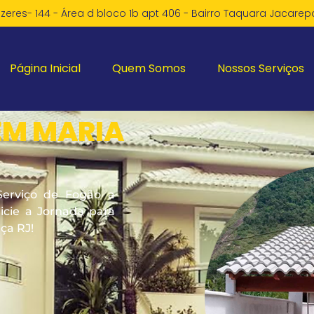
zeres- 144 - Área d bloco 1b apt 406 - Bairro Taquara Jacare
Página Inicial
Quem Somos
Nossos Serviços
EM MARIA
Serviço de Fogão a
cie a Jornada para
ça RJ!