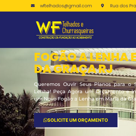
wftelhados@gmail.com
Rua dos Pra
FOGÃO A LENHA 
DA GRAÇA RJ
Queremos Ouvir Seus Planos para o 
Lenha! Peça Agora um Orçamento e Ini
um Novo Fogão a Lenha em Maria da Gra
SOLICITE UM ORÇAMENTO