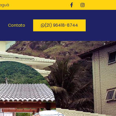
paguá
Contato
(21) 96418-8744