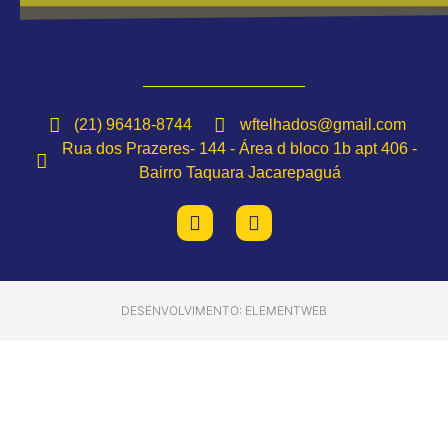
(21) 96418-8744
wftelhados@gmail.com
Rua dos Prazeres- 144 - Área d bloco 1b apt 406 -
Bairro Taquara Jacarepaguá
DESENVOLVIMENTO: ELEMENTWEB