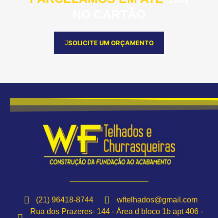
NO CARTÃO
SOLICITE UM ORÇAMENTO
(21) 96418-8744
wftelhados@gmail.com
Rua dos Prazeres- 144 - Área d bloco 1b apt 406 -