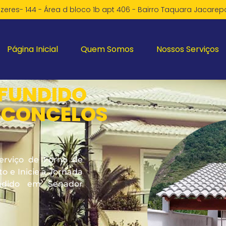
zeres- 144 - Área d bloco 1b apt 406 - Bairro Taquara Jacare
Página Inicial
Quem Somos
Nossos Serviços
 FUNDIDO
SCONCELOS
erviço de Forno de
 e Inicie a Jornada
ndido em Senador