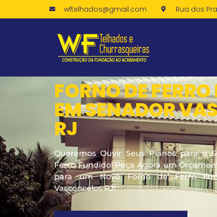
wftelhados@gmail.com
Rua dos Pra
FORNO DE FERRO
EM SENADOR VA
RJ
Queremos Ouvir Seus Planos para o S
Ferro Fundido! Peça Agora um Orçamento
para um Novo Forno de Ferro Fu
Vasconcelos RJ!