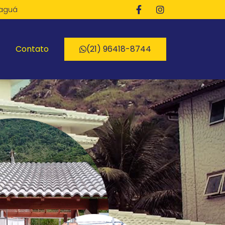
paguá
Contato
(21) 96418-8744