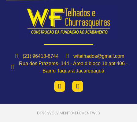
(21) 96418-8744
wftelhados@gmail.com
Rua dos Prazeres- 144 - Área d bloco 1b apt 406 -
Bairro Taquara Jacarepaguá
DESENVOLVIMENTO: ELEMENTWEB