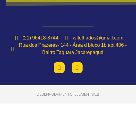
(21) 96418-8744
wftelhados@gmail.com
Rua dos Prazeres- 144 - Área d bloco 1b apt 406 -
Bairro Taquara Jacarepaguá
DESENVOLVIMENTO: ELEMENTWEB