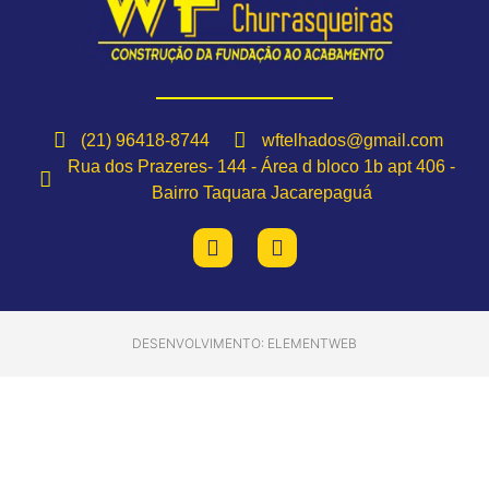
(21) 96418-8744
wftelhados@gmail.com
Rua dos Prazeres- 144 - Área d bloco 1b apt 406 -
Bairro Taquara Jacarepaguá
DESENVOLVIMENTO: ELEMENTWEB