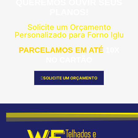
QUEREMOS OUVIR SEUS
PLANOS!
Solicite um Orçamento
Personalizado para Forno Iglu
PARCELAMOS EM ATÉ
10X
NO CARTÃO
SOLICITE UM ORÇAMENTO