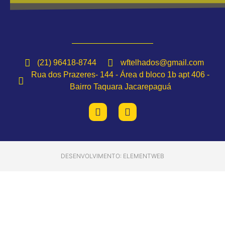
(21) 96418-8744
wftelhados@gmail.com
Rua dos Prazeres- 144 - Área d bloco 1b apt 406 -
Bairro Taquara Jacarepaguá
DESENVOLVIMENTO: ELEMENTWEB