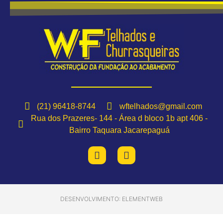
(21) 96418-8744
wftelhados@gmail.com
Rua dos Prazeres- 144 - Área d bloco 1b apt 406 -
Bairro Taquara Jacarepaguá
DESENVOLVIMENTO: ELEMENTWEB