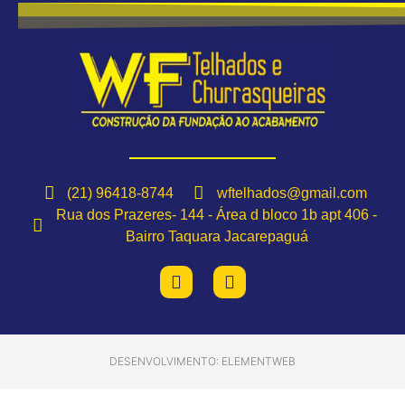
(21) 96418-8744
wftelhados@gmail.com
Rua dos Prazeres- 144 - Área d bloco 1b apt 406 -
Bairro Taquara Jacarepaguá
DESENVOLVIMENTO: ELEMENTWEB