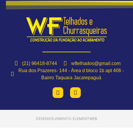
(21) 96418-8744
wftelhados@gmail.com
Rua dos Prazeres- 144 - Área d bloco 1b apt 406 -
Bairro Taquara Jacarepaguá
DESENVOLVIMENTO: ELEMENTWEB