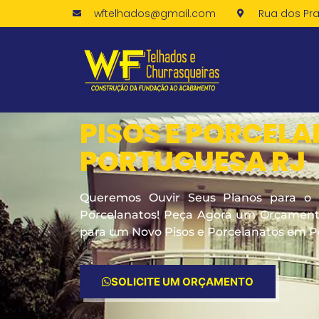
wftelhados@gmail.com
Rua dos Pra
PISOS E PORCEL
PORTUGUESA RJ
Queremos Ouvir Seus Planos para o 
Porcelanatos! Peça Agora um Orçamento
para um Novo Pisos e Porcelanatos em P
SOLICITE UM ORÇAMENTO