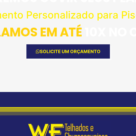
mento Personalizado para Pis
LAMOS EM ATÉ
10X NO
SOLICITE UM ORÇAMENTO