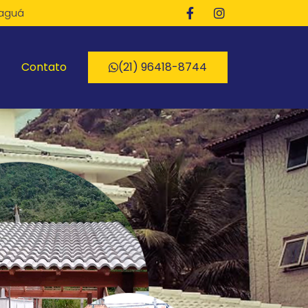
paguá
Contato
(21) 96418-8744