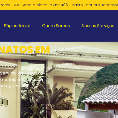
zeres- 144 - Área d bloco 1b apt 406 - Bairro Taquara Jacare
Página Inicial
Quem Somos
Nossos Serviços
ANATOS EM
Serviço de Pisos e
 e Inicie a Jornada
ortuguesa RJ!