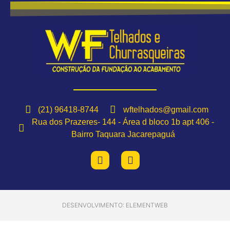
(21) 96418-8744
wftelhados@gmail.com
Rua dos Prazeres- 144 - Área d bloco 1b apt 406 -
Bairro Taquara Jacarepaguá
DESENVOLVIMENTO: ELEMENTWEB