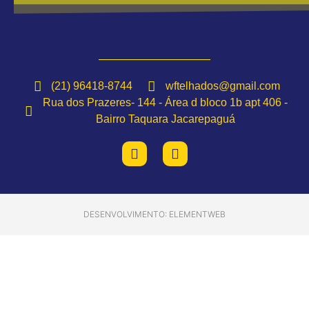
(21) 96418-8744
wftelhados@gmail.com
Rua dos Prazeres- 144 - Área d bloco 1b apt 406 -
Bairro Taquara Jacarepaguá
DESENVOLVIMENTO: ELEMENTWEB