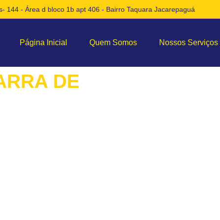
- 144 - Área d bloco 1b apt 406 - Bairro Taquara Jacarepaguá
Página Inicial
Quem Somos
Nossos Serviços
ARRA DE
e Telhados! Peça Agora
o Telhados em Barra de