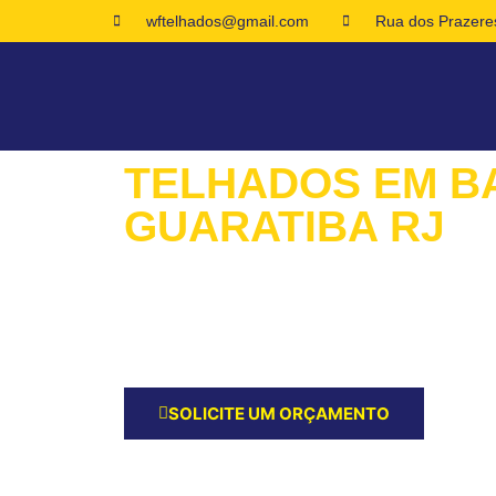
wftelhados@gmail.com
Rua dos Prazeres
TELHADOS EM B
GUARATIBA RJ
Queremos Ouvir Seus Planos para o Serviço d
um Orçamento e Inicie a Jornada para um Nov
Guaratiba RJ!
SOLICITE UM ORÇAMENTO