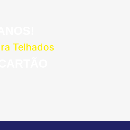
ANOS!
ara Telhados
 CARTÃO