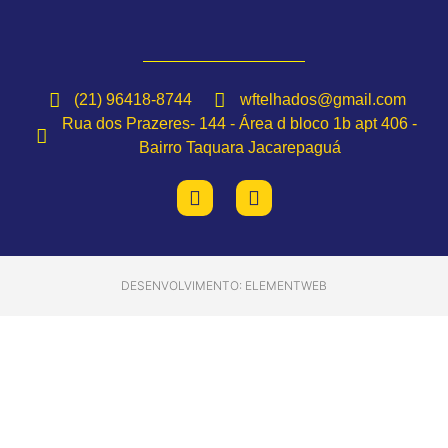
(21) 96418-8744
wftelhados@gmail.com
Rua dos Prazeres- 144 - Área d bloco 1b apt 406 -
Bairro Taquara Jacarepaguá
DESENVOLVIMENTO: ELEMENTWEB