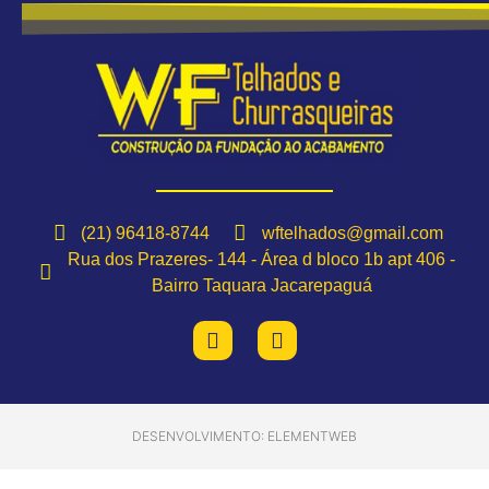
(21) 96418-8744
wftelhados@gmail.com
Rua dos Prazeres- 144 - Área d bloco 1b apt 406 -
Bairro Taquara Jacarepaguá
DESENVOLVIMENTO: ELEMENTWEB