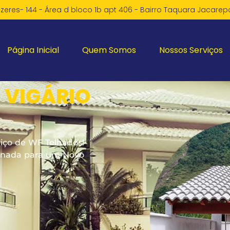
zeres- 144 - Área d bloco 1b apt 406 - Bairro Taquara Jacare
Página Inicial
Quem Somos
Nossos Serviços
 VIGÁRIO
iço de WF Telhados!
ornada para um Novo