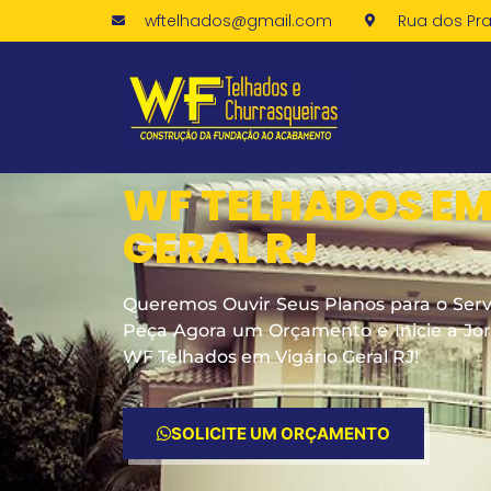
wftelhados@gmail.com
Rua dos Pra
WF TELHADOS EM
GERAL RJ
Queremos Ouvir Seus Planos para o Serv
Peça Agora um Orçamento e Inicie a J
WF Telhados em Vigário Geral RJ!
SOLICITE UM ORÇAMENTO