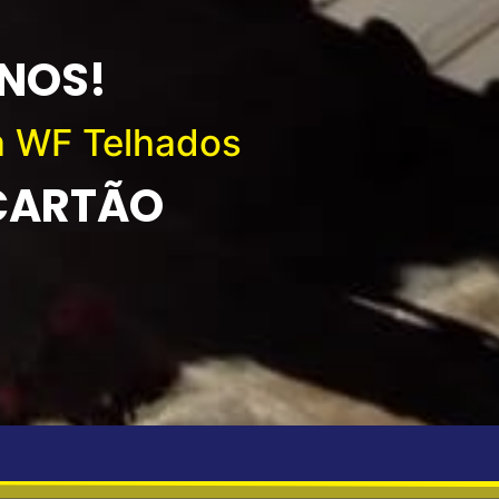
ANOS!
a WF Telhados
 CARTÃO