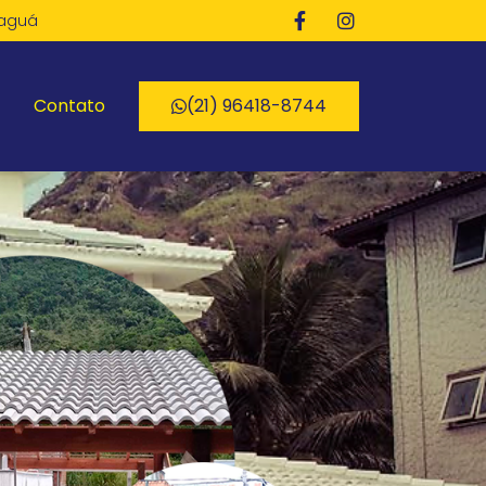
paguá
Contato
(21) 96418-8744